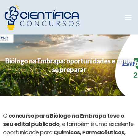
Mentorias 
Preparatóri
E-books G
Biólogo na Embrapa: oportunidades e como
se preparar
O
concurso para Biólogo na Embrapa teve o
seu edital publicado
, e também é uma excelente
oportunidade para
Químicos, Farmacêuticos,