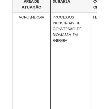
ÁREA DE
SUBÁREA
CÓDIGO
ATUAÇÃO
OPÇÃO
AGROENERGIA
PROCESSOS
PESA021
INDUSTRIAIS DE
CONVERSÃO DE
BIOMASSA EM
ENERGIA