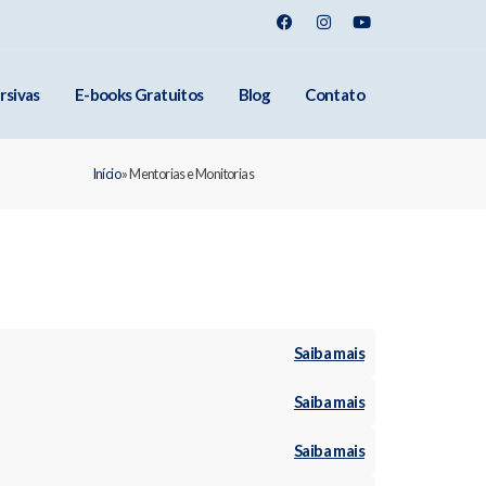
rsivas
E-books Gratuitos
Blog
Contato
Início
»
Mentorias e Monitorias
Saiba mais
Saiba mais
Saiba mais