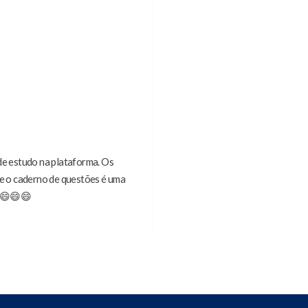
de estudo na plataforma. Os
A monitoria foi essencial na m
 e o caderno de questões é uma
primeiro lugar de
! 😄😄😄