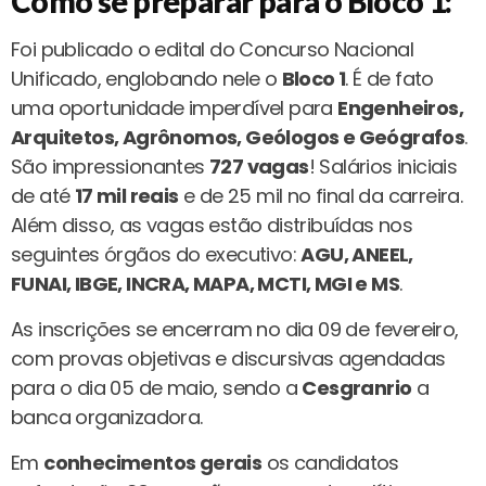
Como se preparar para o Bloco 1:
Foi publicado o edital do Concurso Nacional
Unificado, englobando nele o
Bloco 1
. É de fato
uma oportunidade imperdível para
Engenheiros,
Arquitetos, Agrônomos, Geólogos e Geógrafos
.
São impressionantes
727 vagas
! Salários iniciais
de até
17 mil reais
e de 25 mil no final da carreira.
Além disso, as vagas estão distribuídas nos
seguintes órgãos do executivo:
AGU, ANEEL,
FUNAI, IBGE, INCRA, MAPA, MCTI, MGI e MS
.
As inscrições se encerram no dia 09 de fevereiro,
com provas objetivas e discursivas agendadas
para o dia 05 de maio, sendo a
Cesgranrio
a
banca organizadora.
Em
conhecimentos gerais
os candidatos