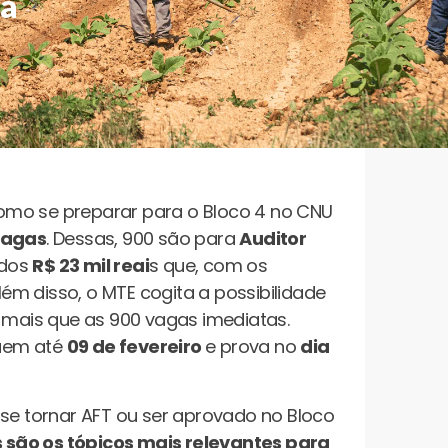
ia
omo se preparar para o Bloco 4 no CNU
vagas
. Dessas, 900 são para
Auditor
 dos
R$ 23 mil reai
s que, com os
Além disso, o MTE cogita a possibilidade
mais que as 900 vagas imediatas.
guem até
09 de fevereiro
e prova no
dia
se tornar AFT ou ser aprovado no Bloco
são os tópicos mais relevantes para