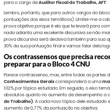
para o cargo de
Auditor Fiscal do Trabalho, AFT
.
Lembro, portanto, que para outros cargos do bloco
pontuações dos eixos temáticos). Limitei-me a calc
prova objetiva porque é ela que te levará para corr
nada adianta uma excelente discursiva se não mand
prova discursiva será decisiva também para sua 
30% da sua pontuação final e vamos falar dela log
Os contrassensos que precisa rec
preparar para o Bloco 4 CNU
Parece contrassenso, mas, entre todas as partes 
Conhecimentos Gerais
corresponderá a uma
mai
1.02% por tópico estudado. Em seguida, o eixo tem
absolutos quanto no aumento de desempenho a ca
do Trabalho)
. A cada novo tópico dele estudado 
aumento de 0,77% da pontuação na objetiva.