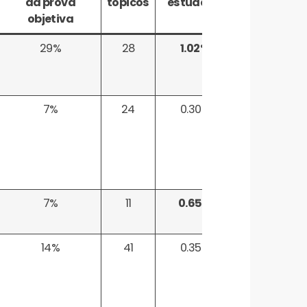
da prova
tópicos
estudado
objetiva
29%
28
1.02%
7%
24
0.30%
7%
11
0.65%
14%
41
0.35%