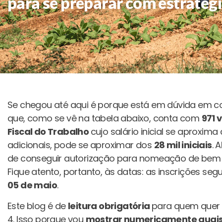
para se preparar com estratég
Se chegou até aqui é porque está em dúvida em c
que, como se vê na tabela abaixo, conta com
971 
Fiscal do Trabalho
cujo salário inicial se aproxima
adicionais, pode se aproximar dos
28 mil iniciais
. 
de conseguir autorização para nomeação de bem 
Fique atento, portanto, às datas: as inscrições se
05 de maio
.
Este blog é de
leitura obrigatória
para quem quer 
4. Isso porque vou
mostrar numericamente quais 