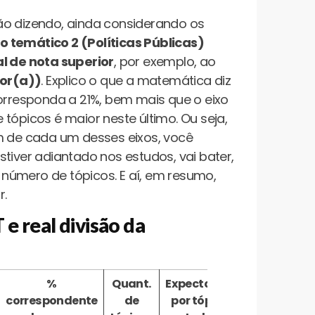
ão dizendo, ainda considerando os
o temático 2 (Políticas Públicas)
 de nota superior
, por exemplo, ao
hor(a))
. Explico o que a matemática diz
corresponda a 21%, bem mais que o eixo
tópicos é maior neste último. Ou seja,
um de cada um desses eixos, você
estiver adiantado nos estudos, vai bater,
número de tópicos. E aí, em resumo,
r.
e real divisão da
%
Quant.
Expectativa
correspondente
de
por tópico