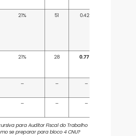
21%
51
0.42%
21%
28
0.77%
–
–
–
–
–
–
cursiva para Auditor Fiscal do Trabalho
omo se preparar para bloco 4 CNU?