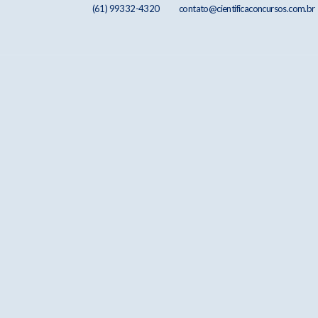
(61) 99332-4320
contato@cientificaconcursos.com.br