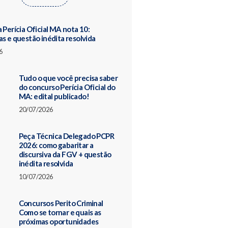
 Perícia Oficial MA nota 10:
as e questão inédita resolvida
6
Tudo o que você precisa saber
do concurso Perícia Oficial do
MA: edital publicado!
20/07/2026
Peça Técnica Delegado PCPR
2026: como gabaritar a
discursiva da FGV + questão
inédita resolvida
10/07/2026
Concursos Perito Criminal
Como se tornar e quais as
próximas oportunidades