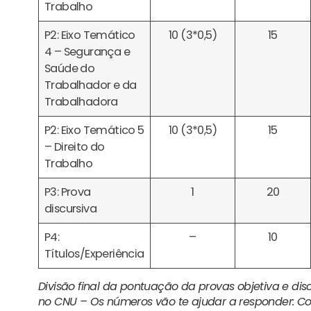
Trabalho
P2: Eixo Temático
10 (3*0,5)
15
4 – Segurança e
Saúde do
Trabalhador e da
Trabalhadora
P2: Eixo Temático 5
10 (3*0,5)
15
– Direito do
Trabalho
P3: Prova
1
20
discursiva
P4:
–
10
Títulos/Experiência
Divisão final da pontuação da provas objetiva e dis
no CNU – Os números vão te ajudar a responder: C