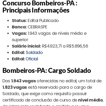
Concurso Bombeiros-PA :
Principais Informações
Status:
Edital Publicado
Banca:
CEBRASPE
Vagas:
1.943 vagas de níveis médio e
superior
Salário inicial:
R$4.923,71 a R$5.896,56
Edital:
Soldado
Edital:
Oficial
Bombeiros-PA: Cargo Soldado
Das
1.943 vagas
oferecidas no edital, um total de
1.823 vagas
está reservado para o cargo de
Soldado, que exige como requisito possuir
certificado de conclusão de curso de
nível médio
,