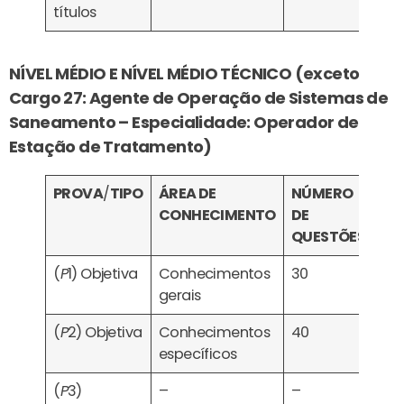
títulos
NÍVEL MÉDIO E NÍVEL MÉDIO TÉCNICO (exceto
Cargo 27: Agente de Operação de Sistemas de
Saneamento – Especialidade: Operador de
Estação de Tratamento)
PROVA
/
TIPO
ÁREA DE
NÚMERO
CA
CONHECIMENTO
DE
QUESTÕES
(
P
1) Objetiva
Conhecimentos
30
Eli
gerais
Cla
(
P
2) Objetiva
Conhecimentos
40
específicos
(
P
3)
–
–