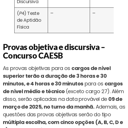
Discursiva
(
P
4) Teste
–
–
Eli
de Aptidão
Física
Provas objetiva e discursiva –
Concurso CAESB
As provas objetivas para os
cargos de nível
superior terão a duração de 3 horas e 30
minutos, e 4 horas e 30 minutos
para os
cargos
de nível médio e técnico
(exceto cargo 27). Além
disso, serão aplicadas na data provável de
09 de
março de 2025, no turno da manhã.
Ademais, as
questões das provas objetivas serão do tipo
múltipla escolha, com cinco opções (A, B, C, D e