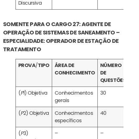
Discursiva
SOMENTE PARA O CARGO 27: AGENTE DE
OPERAÇÃO DE SISTEMAS DE SANEAMENTO –
ESPECIALIDADE: OPERADOR DE ESTAÇÃO DE
TRATAMENTO
PROVA
/
TIPO
ÁREA DE
NÚMERO
CA
CONHECIMENTO
DE
QUESTÕES
(
P
1) Objetiva
Conhecimentos
30
Eli
gerais
Cla
(
P
2) Objetiva
Conhecimentos
40
específicos
(
P
3)
–
–