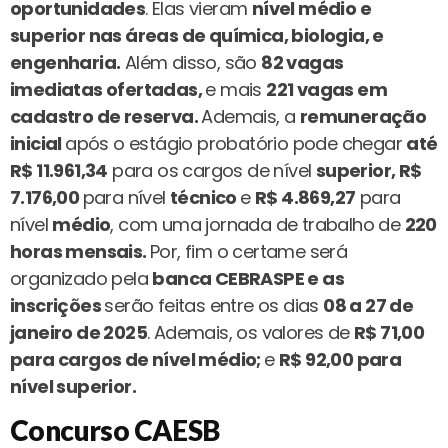
oportunidades
. Elas vieram
nível médio e
superior nas áreas de química, biologia, e
engenharia.
Além disso, são
82 vagas
imediatas ofertadas,
e mais
221 vagas em
cadastro de reserva.
Ademais, a
remuneração
inicial
após o estágio probatório pode chegar
até
R$ 11.961,34
para os cargos de nível
superior, R$
7.176,00
para nível
técnico
e
R$ 4.869,27
para
nível
médio
, com uma jornada de trabalho de
220
horas mensais.
Por, fim o certame será
organizado pela
banca CEBRASPE e as
inscrições
serão feitas entre os dias
08 a 27 de
janeiro de 2025
. Ademais, os valores de
R$ 71,00
para cargos de nível médio;
e
R$ 92,00 para
nível superior.
Concurso CAESB