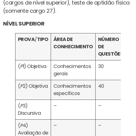
(cargos de nível superior), teste de aptidão física
(somente cargo 27).
NÍVEL SUPERIOR
PROVA
/
TIPO
ÁREA DE
NÚMERO
CA
CONHECIMENTO
DE
QUESTÕES
(
P
1) Objetiva
Conhecimentos
30
Eli
gerais
Cla
(
P
2) Objetiva
Conhecimentos
40
específicos
(
P
3)
–
–
Discursiva
(
P
4)
–
–
Cla
Avaliação de