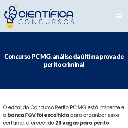
Mentorias 
Preparatóri
E-books G
Concurso PC MG: análise da última prova de
perito criminal
O edital do Concurso Perito PC MG está iminente e
a
banca FGV foi escolhida
para organizar esse
certame, oferecendo
26 vagas para perito