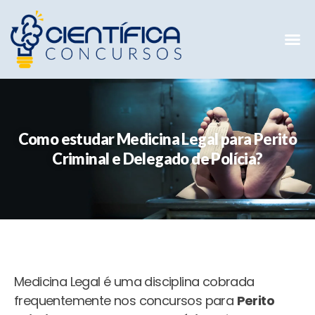
Mentorias 
Preparatóri
E-books G
Como estudar Medicina Legal para Perito
Criminal e Delegado de Polícia?
Medicina Legal é uma disciplina cobrada
frequentemente nos concursos para
Perito