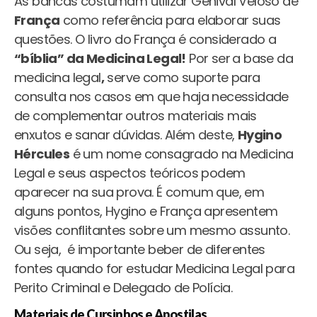
As bancas costumam utilizar Genival Veloso de
França
como referência para elaborar suas
questões. O livro do França é considerado a
“bíblia” da Medicina Legal!
Por ser
a base da
medicina legal
,
serve como suporte para
consulta nos casos em que haja necessidade
de complementar outros materiais mais
enxutos e sanar dúvidas. Além deste,
Hygino
Hércules
é um nome consagrado na Medicina
Legal e seus aspectos teóricos podem
aparecer na sua prova. É comum que, em
alguns pontos, Hygino e França apresentem
visões conflitantes sobre um mesmo assunto.
Ou seja, é importante beber de diferentes
fontes quando for estudar Medicina Legal para
Perito Criminal e Delegado de Polícia.
Materiais de Cursinhos e Apostilas