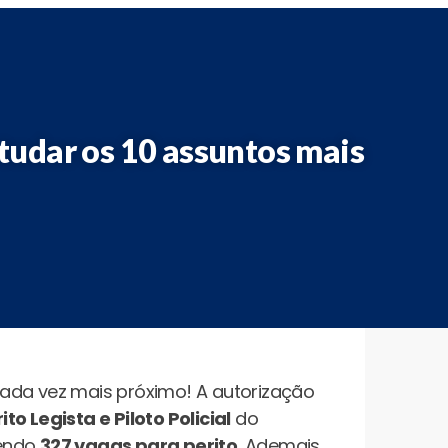
studar os 10 assuntos mais
ada vez mais próximo! A autorização
o Legista e Piloto Policial
do
sendo
327 vagas para perito.
Ademais,