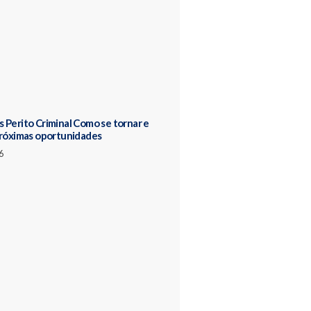
 Perito Criminal Como se tornar e
próximas oportunidades
6