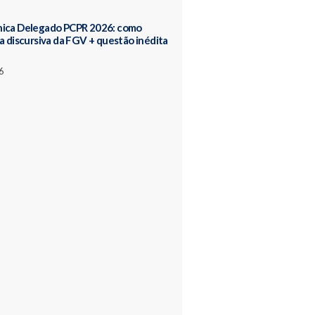
nica Delegado PCPR 2026: como
 a discursiva da FGV + questão inédita
6