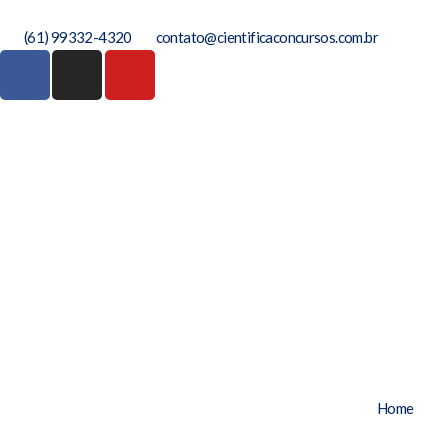
(61) 99332-4320
contato@cientificaconcursos.com.br
Home