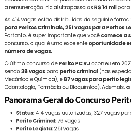
a remuneração inicial ultrapassa os
R$ 14 mil
para p
As 414 vagas estão distribuídas da seguinte forma
para Peritos Criminais, 251 vagas para Peritos Le
Portanto, é super importante que você
comece a s
concurso, o qual é uma excelente
oportunidade em
número de vagas.
O último concurso de
Perito PC RJ
ocorreu em 2021
sendo
38 vagas
para
perito criminal
(nas especial
Mecânica e Química), e
87 vagas para perito legi
Odontologia, Farmácia ou Bioquímica). Ademais,
a
Panorama Geral do Concurso Perit
Status:
414 vagas autorizadas, 327 vagas para
Perito Criminal:
76 vagas
Perito Legista:
251 vagas