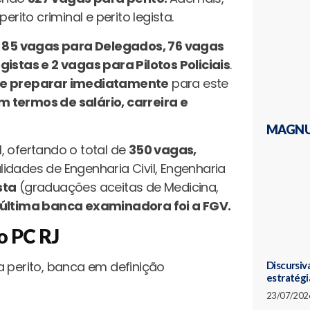
erito criminal e perito legista.
:
85 vagas para Delegados, 76 vagas
gistas e 2 vagas para Pilotos Policiais
.
e preparar imediatamente
para este
 termos de salário, carreira e
MAGNU
, ofertando o total de
350 vagas,
idades de Engenharia Civil, Engenharia
sta
(graduações aceitas de Medicina,
 última banca examinadora foi a FGV.
o PC RJ
 perito, banca em definição
Discursiva
estratégi
23/07/202