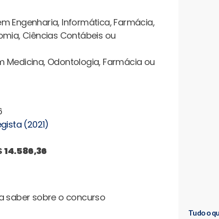
 em Engenharia, Informática, Farmácia,
onomia, Ciências Contábeis ou
 em Medicina, Odontologia, Farmácia ou
6
egista (2021)
$
14.586,36
Tudo o qu