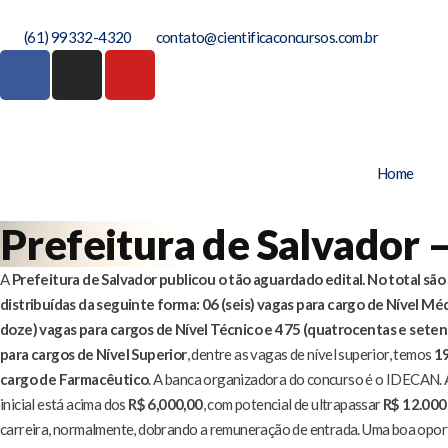
(61) 99332-4320
contato@cientificaconcursos.com.br
Home
Prefeitura de Salvador –
A
Prefeitura de Salvador publicou o tão aguardado edital. No total são
distribuídas da seguinte forma: 06 (seis) vagas para cargo de Nível Mé
doze) vagas para cargos de Nível Técnico e 475 (quatrocentas e seten
para cargos de Nível Superior
, dentre as vagas de nível superior, temos
19
cargo de Farmacêutico
. A banca organizadora do concurso é o IDECAN.
inicial está acima dos
R$ 6,000,00
, com potencial de ultrapassar
R$ 12.000
carreira, normalmente, dobrando a remuneração de entrada. Uma boa opor