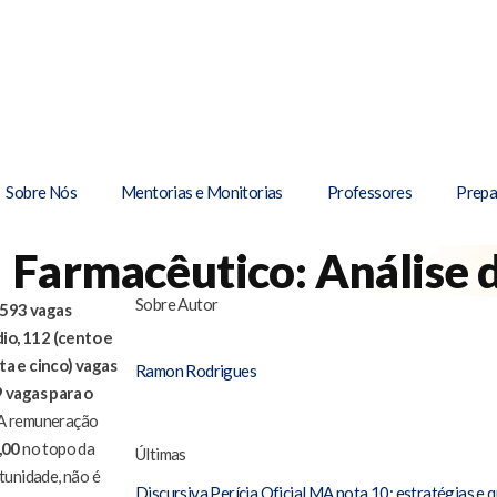
Sobre Nós
Mentorias e Monitorias
Professores
Prepa
 Farmacêutico: Análise d
Sobre Autor
 593 vagas
dio, 112 (cento e
ta e cinco) vagas
Ramon Rodrigues
 vagas para o
 A remuneração
,00
no topo da
Últimas
tunidade, não é
Discursiva Perícia Oficial MA nota 10: estratégias e q