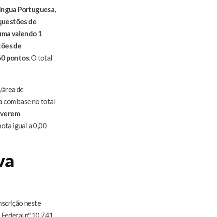
íngua Portuguesa,
 questões de
 uma valendo 1
tões de
60 pontos
. O total
o/área de
a com base no total
iverem
ota igual a 0,00
va
inscrição neste
 Federal nº 10.741,