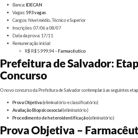
Banca:
IDECAN
Vagas:
593 vagas
Cargos: Nível médio, Técnico e Superior
Inscrições: 07/06 a 08/07
Data da prova: 17/11
Remuneração inicial:
R$ R$ 5.999,94 –
Farmacêutico
Prefeitura de Salvador: Eta
Concurso
O novo concurso da Prefeitura de Salvador contemplará as seguintes etap
Prova Objetiva
(eliminatório e classificatório)
Avaliação Biopsicossocial
(eliminatório)
Procedimento de heteroidentificação
(eliminatório)
Prova Objetiva – Farmacêut