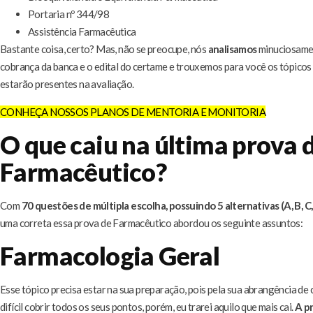
Portaria nº 344/98
Assistência Farmacêutica
Bastante coisa, certo? Mas, não se preocupe, nós
analisamos
minuciosamen
cobrança da banca e o edital do certame e trouxemos para você os tópicos
estarão presentes na avaliação.
CONHEÇA NOSSOS PLANOS DE MENTORIA E MONITORIA
O que caiu na última prova 
Farmacêutico?
Com
70 questões de múltipla escolha, possuindo 5 alternativas (A, B, C,
uma correta essa prova de Farmacêutico abordou os seguinte assuntos:
Farmacologia Geral
Esse tópico precisa estar na sua preparação, pois pela sua abrangência de
difícil cobrir todos os seus pontos, porém, eu trarei aquilo que mais cai.
A pr