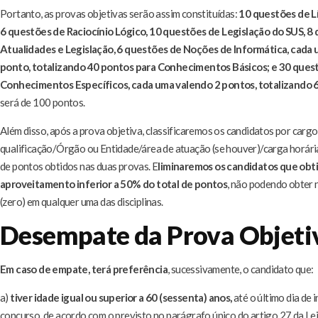
Portanto, as provas objetivas serão assim constituídas:
10 questões de L
6 questões de Raciocínio Lógico, 10 questões de Legislação do SUS, 8
Atualidades e Legislação, 6 questões de Noções de Informática, cada
ponto, totalizando 40 pontos para Conhecimentos Básicos; e 30 ques
Conhecimentos Específicos, cada uma valendo 2 pontos, totalizando 
será de 100 pontos.
Além disso, após a prova objetiva, classificaremos os candidatos por carg
qualificação/Órgão ou Entidade/área de atuação (se houver)/carga horári
de pontos obtidos nas duas provas. E
liminaremos os candidatos que obt
aproveitamento inferior a 50% do total de pontos
, não podendo obter n
(zero) em qualquer uma das disciplinas.
Desempate da Prova Objeti
Em caso de empate, terá preferência
, sucessivamente, o candidato que:
a)
tiver idade igual ou superior a 60 (sessenta) anos,
até o último dia de 
concurso, de acordo com o previsto no parágrafo único do artigo 27 da Lei