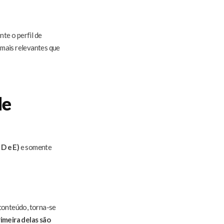
te o perfil de
 mais relevantes que
de
 D e E)
e somente
 conteúdo, torna-se
imeira delas são