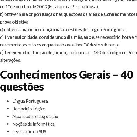
de 1º de outubro de 2003 (Estatuto da Pessoa Idosa);
b) obtiver a
maior pontuação nas questões da área de Conhecimentos 
prova objetiva
;
c) obtiver a
maior pontuação nas questões de Língua Portuguesa
;
d)
tiver maior idade, considerando dia, mês, ano
e, se necessário, hora e 
nascimento, exceto os enquadrados na alínea “a” deste subitem; e
e)
ter exercido a função de jurado
, conforme art. 440 do Código de Proc
alterações.
Conhecimentos Gerais – 40
questões
Língua Portuguesa
Raciocínio Lógico
Atualidades e Legislação
Noções de Informática
Legislação do SUS