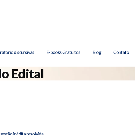
ratório discursivas
E-books Gratuitos
Blog
Contato
o Edital
uestão inédita resolvida