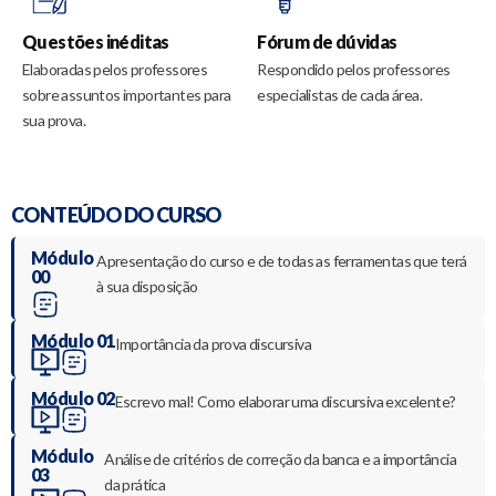
Questões inéditas
Fórum de dúvidas
Elaboradas pelos professores
Respondido pelos professores
sobre assuntos importantes para
especialistas de cada área.
sua prova.
CONTEÚDO DO CURSO
Módulo
Apresentação do curso e de todas as ferramentas que terá
00
à sua disposição
Módulo 01
Importância da prova discursiva
Módulo 02
Escrevo mal! Como elaborar uma discursiva excelente?
Módulo
Análise de critérios de correção da banca e a importância
03
da prática