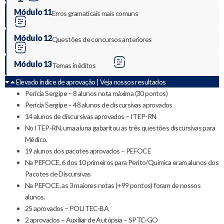
Módulo 11
Erros gramaticais mais comuns
Módulo 12
Questões de concursos anteriores
Módulo 13
Temas inéditos
Elevado índice de aprovação | Veja nossos resultados
Perícia Sergipe – 8 alunos nota máxima (30 pontos)
Perícia Sergipe – 48 alunos de discursivas aprovados
14 alunos de discursivas aprovados – ITEP-RN
No ITEP-RN, uma aluna gabaritou as três questões discursivas para
Médico.
19 alunos dos pacotes aprovados – PEFOCE
Na PEFOCE, 6 dos 10 primeiros para Perito/Química eram alunos dos
Pacotes de Discursivas
Na PEFOCE, as 3 maiores notas (+99 pontos) foram de nossos
alunos.
25 aprovados – POLITEC-BA
2 aprovados – Auxiliar de Autópsia – SPTC-GO