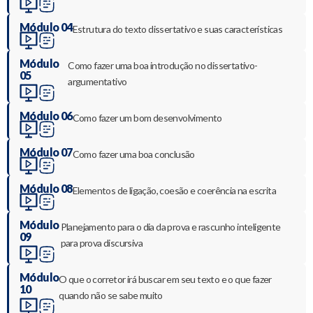
Módulo 04
Estrutura do texto dissertativo e suas características
Módulo
Como fazer uma boa introdução no dissertativo-
05
argumentativo
Módulo 06
Como fazer um bom desenvolvimento
Módulo 07
Como fazer uma boa conclusão
Módulo 08
Elementos de ligação, coesão e coerência na escrita
Módulo
Planejamento para o dia da prova e rascunho inteligente
09
para prova discursiva
Módulo
O que o corretor irá buscar em seu texto e o que fazer
10
quando não se sabe muito