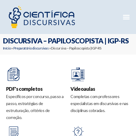
Mentorias 
Preparatóri
E-books G
DISCURSIVA – PAPILOSCOPISTA | IGP-RS
Início
»
Preparatório discursivas
»
Discursiva – Papiloscopista | IGP-RS
PDF's completos
Videoaulas
Específicos por concurso, passo a
Completas com professores
passo, estratégias de
especialistas em discursivas e nas
estruturação, critérios de
disciplinas cobradas.
correção.