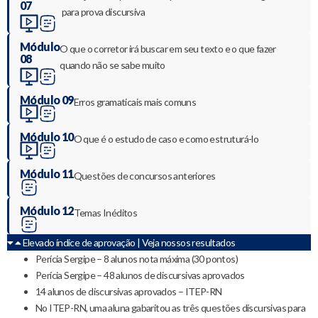
07
para prova discursiva
Módulo
O que o corretor irá buscar em seu texto e o que fazer
08
quando não se sabe muito
Módulo 09
Erros gramaticais mais comuns
Módulo 10
O que é o estudo de caso e como estruturá-lo
Módulo 11
Questões de concursos anteriores
Módulo 12
Temas Inéditos
Elevado índice de aprovação | Veja nossos resultados
Perícia Sergipe – 8 alunos nota máxima (30 pontos)
Perícia Sergipe – 48 alunos de discursivas aprovados
14 alunos de discursivas aprovados – ITEP-RN
No ITEP-RN, uma aluna gabaritou as três questões discursivas para