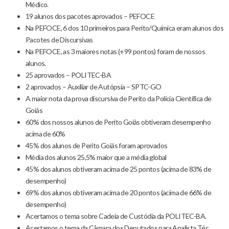
Médico.
19 alunos dos pacotes aprovados – PEFOCE
Na PEFOCE, 6 dos 10 primeiros para Perito/Química eram alunos dos
Pacotes de Discursivas
Na PEFOCE, as 3 maiores notas (+99 pontos) foram de nossos
alunos.
25 aprovados – POLITEC-BA
2 aprovados – Auxiliar de Autópsia – SPTC-GO
A maior nota da prova discursiva de Perito da Polícia Científica de
Goiás
60% dos nossos alunos de Perito Goiás obtiveram desempenho
acima de 60%
45% dos alunos de Perito Goiás foram aprovados
Média dos alunos 25,5% maior que a média global
45% dos alunos obtiveram acima de 25 pontos (acima de 83% de
desempenho)
69% dos alunos obtiveram acima de 20 pontos (acima de 66% de
desempenho)
Acertamos o tema sobre Cadeia de Custódia da POLITEC-BA.
Acertamos o tema da Câmara dos Deputados para Analista Téc.