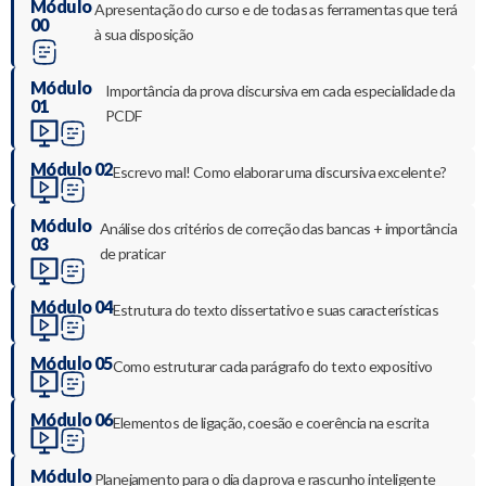
Módulo
Apresentação do curso e de todas as ferramentas que terá
00
à sua disposição
Módulo
Importância da prova discursiva em cada especialidade da
01
PCDF
Módulo 02
Escrevo mal! Como elaborar uma discursiva excelente?
Módulo
Análise dos critérios de correção das bancas + importância
03
de praticar
Módulo 04
Estrutura do texto dissertativo e suas características
Módulo 05
Como estruturar cada parágrafo do texto expositivo
Módulo 06
Elementos de ligação, coesão e coerência na escrita
Módulo
Planejamento para o dia da prova e rascunho inteligente