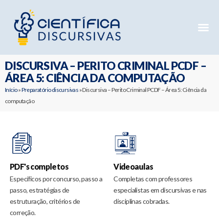
Mentorias 
Preparatóri
E-books G
DISCURSIVA – PERITO CRIMINAL PCDF –
ÁREA 5: CIÊNCIA DA COMPUTAÇÃO
Início
»
Preparatório discursivas
»
Discursiva – Perito Criminal PCDF – Área 5: Ciência da
computação
PDF's completos
Videoaulas
Específicos por concurso, passo a
Completas com professores
passo, estratégias de
especialistas em discursivas e nas
estruturação, critérios de
disciplinas cobradas.
correção.