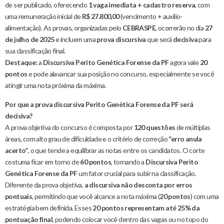
de ser publicado, oferecendo
1 vaga imediata + cadastro reserva
, com
uma remuneração inicial de
R$ 27.800,00
(vencimento + auxílio-
alimentação). As provas, organizadas pelo
CEBRASPE
, ocorrerão no dia
27
de julho de 2025
e incluem uma
prova discursiva
que será
decisiva
para
sua classificação final.
Destaque:
a
Discursiva Perito Genética Forense da PF
agora vale
20
pontos
e pode alavancar sua posição no concurso, especialmente se você
atingir uma nota próxima da máxima.
Por que a prova discursiva Perito Genética Forense da PF será
decisiva?
A prova objetiva do concurso é composta por
120 questões
de múltiplas
áreas, com alto grau de dificuldade e o critério de correção
“erro anula
acerto”
, o que tende a equilibrar as notas entre os candidatos. O corte
costuma ficar em torno de
60 pontos
, tornando a
Discursiva Perito
Genética Forense da PF
um fator crucial para subir na classificação.
Diferente da prova objetiva,
a discursiva não desconta por erros
pontuais
, permitindo que você alcance a nota máxima (
20 pontos
) com uma
estratégia bem definida. Esses
20 pontos representam até 25% da
pontuação final
, podendo colocar você dentro das vagas ou no topo do