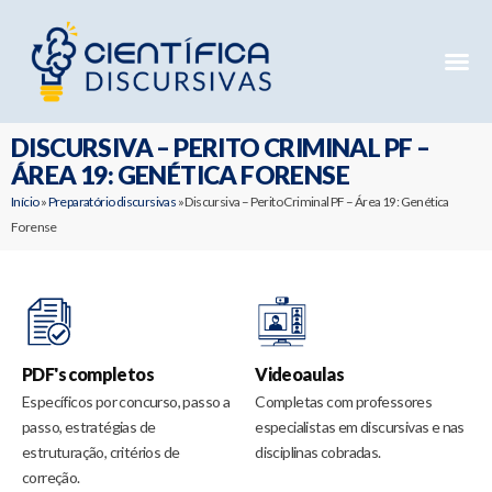
Mentorias 
Preparatóri
E-books G
DISCURSIVA – PERITO CRIMINAL PF –
ÁREA 19: GENÉTICA FORENSE
Início
»
Preparatório discursivas
»
Discursiva – Perito Criminal PF – Área 19: Genética
Forense
PDF's completos
Videoaulas
Específicos por concurso, passo a
Completas com professores
passo, estratégias de
especialistas em discursivas e nas
estruturação, critérios de
disciplinas cobradas.
correção.