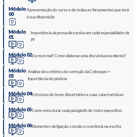
Módulo
Apresentação do curso e de todas as ferramentas que terá
00
à sua disposição
Módulo
Importância da prova discursiva em cada especialidade da
01
PF
Módulo 02
Escrevo mal! Como elaborar uma discursiva excelente?
Módulo
Análise dos critérios de correção da Cebraspe +
03
importância de praticar
Módulo 04
Estrutura do texto dissertativo e suas características
Módulo 05
Como estruturar cada parágrafo do texto expositivo
Módulo 06
Elementos de ligação, coesão e coerência na escrita