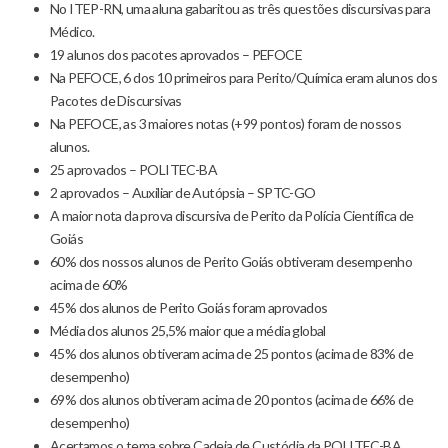
No ITEP-RN, uma aluna gabaritou as três questões discursivas para
Médico.
19 alunos dos pacotes aprovados – PEFOCE
Na PEFOCE, 6 dos 10 primeiros para Perito/Química eram alunos dos
Pacotes de Discursivas
Na PEFOCE, as 3 maiores notas (+99 pontos) foram de nossos
alunos.
25 aprovados – POLITEC-BA
2 aprovados – Auxiliar de Autópsia – SPTC-GO
A maior nota da prova discursiva de Perito da Polícia Científica de
Goiás
60% dos nossos alunos de Perito Goiás obtiveram desempenho
acima de 60%
45% dos alunos de Perito Goiás foram aprovados
Média dos alunos 25,5% maior que a média global
45% dos alunos obtiveram acima de 25 pontos (acima de 83% de
desempenho)
69% dos alunos obtiveram acima de 20 pontos (acima de 66% de
desempenho)
Acertamos o tema sobre Cadeia de Custódia da POLITEC-BA.