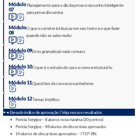
Módulo
Planejamento para o dia da prova e rascunho inteligente
07
para prova discursiva
Módulo
O que o corretor irá buscar em seu texto e o que fazer
08
quando não se sabe muito
Módulo 09
Erros gramaticais mais comuns
Módulo 10
O que é o estudo de caso e como estruturá-lo
Módulo 11
Questões de concursos anteriores
Módulo 12
Temas Inéditos
Elevado índice de aprovação | Veja nossos resultados
Perícia Sergipe – 8 alunos nota máxima (30 pontos)
Perícia Sergipe – 48 alunos de discursivas aprovados
14 alunos de discursivas aprovados – ITEP-RN