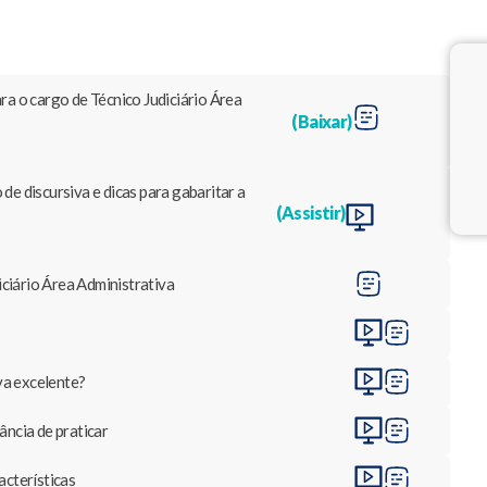
ra o cargo de Técnico Judiciário Área
(Baixar)
e discursiva e dicas para gabaritar a
(Assistir)
iário Área Administrativa​
va excelente?
ância de praticar
acterísticas