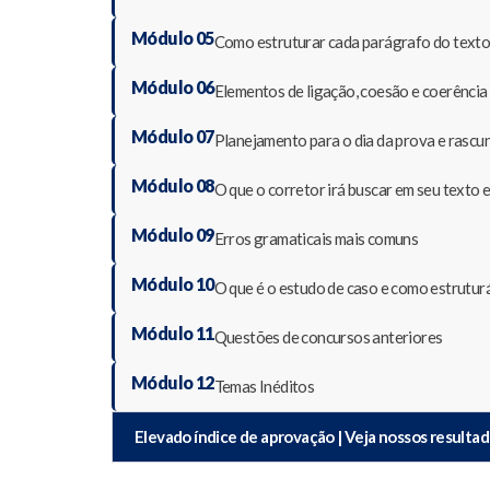
Módulo 05
Como estruturar cada parágrafo do texto
Módulo 06
Elementos de ligação, coesão e coerência 
Módulo 07
Planejamento para o dia da prova e rascun
Módulo 08
O que o corretor irá buscar em seu texto 
Módulo 09
Erros gramaticais mais comuns
Módulo 10
O que é o estudo de caso e como estrutur
Módulo 11
Questões de concursos anteriores
Módulo 12
Temas Inéditos
Elevado índice de aprovação | Veja nossos resulta