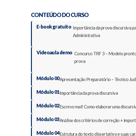
CONTEÚDO DO CURSO
E-book gratuito
Importância da prova discursiva pa
Administrativa​
Videoaula demo
Concurso TRF 3 – Modelo pronto d
prova
Módulo 00
Apresentação Preparatório – Técnico Judic
Módulo 01
Importância da prova discursiva
Módulo 02
Escrevo mal! Como elaborar uma discursi
Módulo 03
Análise dos critérios de correção + import
Módulo 04
Estrutura do texto dissertativo e suas car