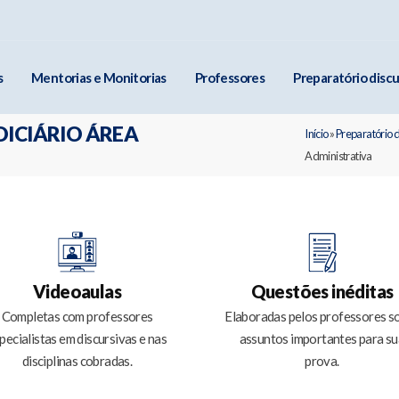
s
Mentorias e Monitorias
Professores
Preparatório discu
UDICIÁRIO ÁREA
Início
»
Preparatório 
Administrativa
Videoaulas
Questões inéditas
Completas com professores
Elaboradas pelos professores s
pecialistas em discursivas e nas
assuntos importantes para su
disciplinas cobradas.
prova.