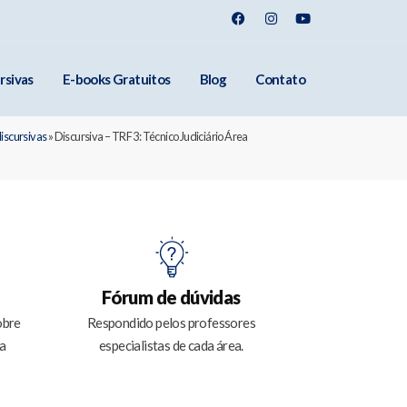
rsivas
E-books Gratuitos
Blog
Contato
discursivas
»
Discursiva – TRF 3: Técnico Judiciário Área
Fórum de dúvidas
obre
Respondido pelos professores
a
especialistas de cada área.