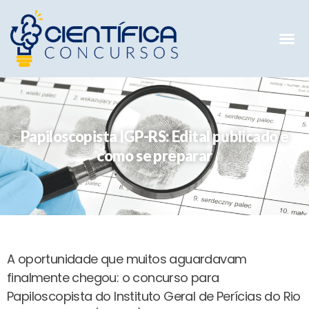
Mentorias 
Preparatóri
E-books G
Papiloscopista IGP-RS: Edital publicado e
como se preparar
A oportunidade que muitos aguardavam
finalmente chegou: o concurso para
Papiloscopista do Instituto Geral de Perícias do Rio