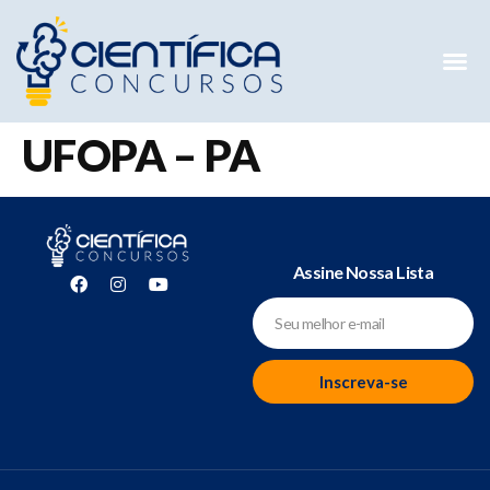
Mentorias 
Preparatóri
E-books G
UFOPA – PA
Assine Nossa Lista
Inscreva-se