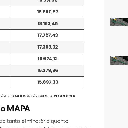
19.331,56
18.860,52
18.163,45
17.727,43
17.303,02
16.674,12
16.279,86
15.897,33
dos servidores do executivo federal
a do MAPA
za tanto eliminatória quanto