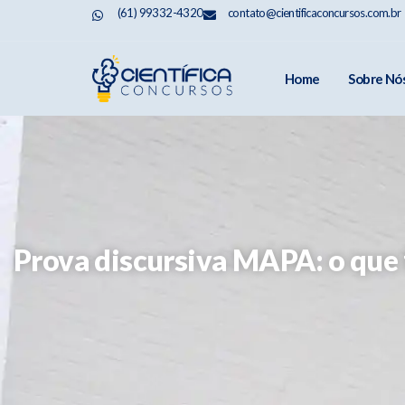
(61) 99332-4320
contato@cientificaconcursos.com.br
Home
Sobre Nó
Prova discursiva MAPA: o que 