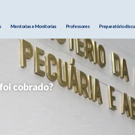
s
Mentorias e Monitorias
Professores
Preparatório discu
foi cobrado?