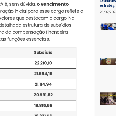
Discursiva
A é, sem dúvida,
o vencimento
estratégi
ação inicial para esse cargo reflete a
23/07/202
valores que destacam o cargo. Na
etalhada estrutura de subsídios
ara da compensação financeira
as funções essenciais.
Subsídio
22.210,10
21.654,19
21.114,94
20.591,82
19.815,68