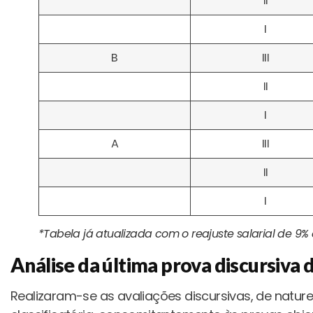
II
I
B
III
II
I
A
III
II
I
*Tabela já atualizada com o reajuste salarial de 9% 
Análise da última prova discursiv
Realizaram-se as avaliações discursivas, de nature