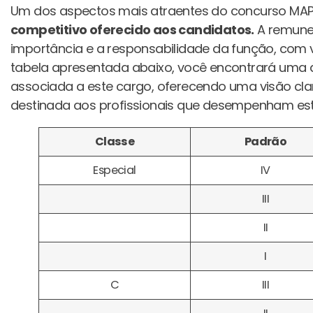
Um dos aspectos mais atraentes do concurso MAP
competitivo oferecido aos candidatos.
A remuner
importância e a responsabilidade da função, com 
tabela apresentada abaixo, você encontrará uma d
associada a este cargo, oferecendo uma visão cl
destinada aos profissionais que desempenham est
Classe
Padrão
Especial
IV
III
II
I
C
III