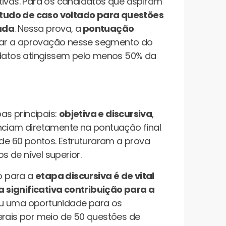
tivas. Para os candidatos que aspiram
studo de caso voltado para questões
eada
. Nessa prova, a
pontuação
çar a aprovação nesse segmento do
didatos atingissem pelo menos 50% da
s principais:
objetiva e discursiva
,
enciam diretamente na pontuação final
 de 60 pontos. Estruturaram a prova
 de nível superior.
o para a
etapa discursiva é de vital
 significativa contribuição para a
eu uma oportunidade para os
ais por meio de 50 questões de