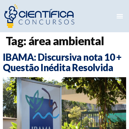
Mentorias 
Preparatóri
E-books G
Tag:
área ambiental
IBAMA: Discursiva nota 10 +
Questão Inédita Resolvida