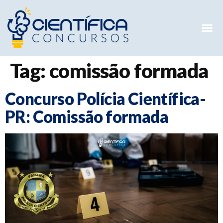
Mentorias 
Preparatóri
E-books G
Tag:
comissão formada
Concurso Polícia Científica-
PR: Comissão formada