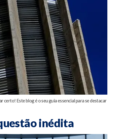
 certo! Este blog é o seu guia essencial para se destacar
questão inédita