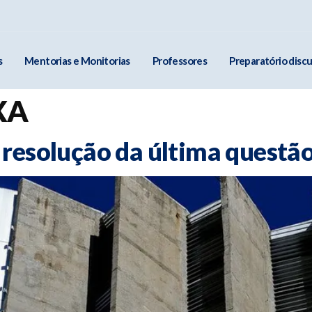
s
Mentorias e Monitorias
Professores
Preparatório discu
XA
 resolução da última questã