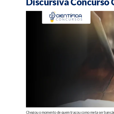
Discursiva Concurso C
Chegou o momento de quem traçou como meta ser bancário