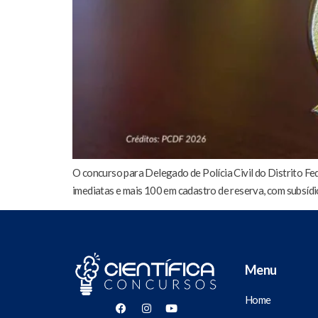
O concurso para Delegado de Polícia Civil do Distrito Fe
imediatas e mais 100 em cadastro de reserva, com subsídio
Menu
Home