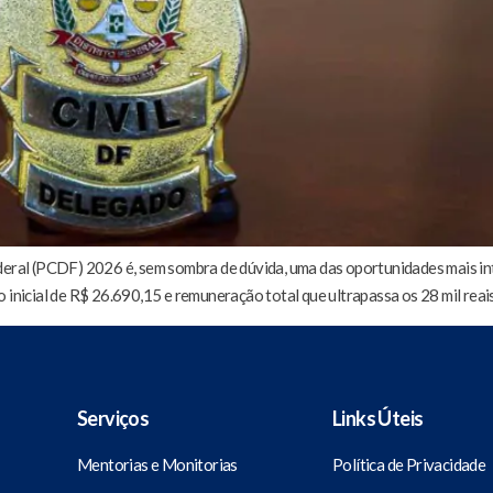
deral (PCDF) 2026 é, sem sombra de dúvida, uma das oportunidades mais inte
 inicial de R$ 26.690,15 e remuneração total que ultrapassa os 28 mil reai
Serviços
Links Úteis
Mentorias e Monitorias
Política de Privacidade