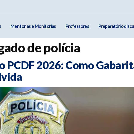
s
Mentorias e Monitorias
Professores
Preparatório discu
gado de polícia
o PCDF 2026: Como Gabaritar
lvida