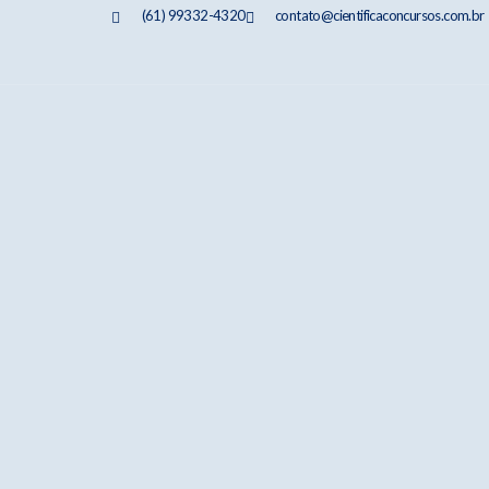
(61) 99332-4320
contato@cientificaconcursos.com.br