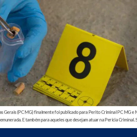
nas Gerais (PC MG) finalmente foi publicado para Perito Criminal PC MG e
remunerada. E também para aqueles que desejam atuar na Perícia Criminal.