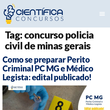
Mentorias 
Preparatóri
E-books G
Tag:
concurso policia
civil de minas gerais
Como se preparar Perito
Criminal PC MG e Médico
Legista: edital publicado!