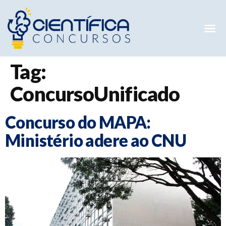
Mentorias 
Preparatóri
E-books G
Tag:
ConcursoUnificado
Concurso do MAPA:
Ministério adere ao CNU