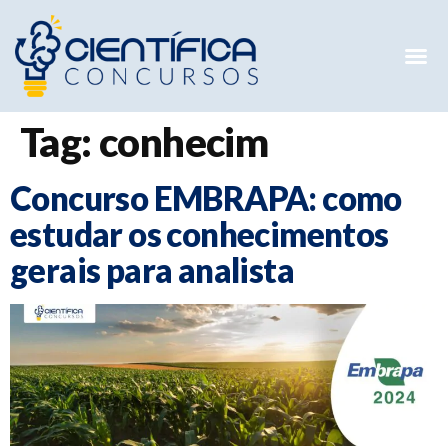
Mentorias 
Preparatóri
E-books G
Tag:
conhecim
Concurso EMBRAPA: como
estudar os conhecimentos
gerais para analista