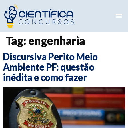
Mentorias 
Preparatóri
E-books G
Tag:
engenharia
Discursiva Perito Meio
Ambiente PF: questão
inédita e como fazer