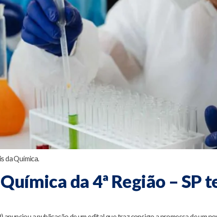
is da Química.
 Química da 4ª Região – SP 
anunciou a publicação de um edital que traz consigo a promessa de um nov