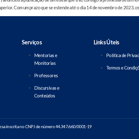
 superior. Com um prazo que se estende até o dia 14 de novembro de 2023, os
Serviços
Links Úteis
Mentorias e
Política de Priva
Monitorias
s
Termos e Condiç
Professores
Discursivas e
Conteúdos
sa inscrita no CNPJ de número 44.347.660/0001-19