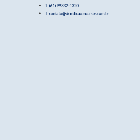
(61) 99332-4320
contato@cientificaconcursos.com.br