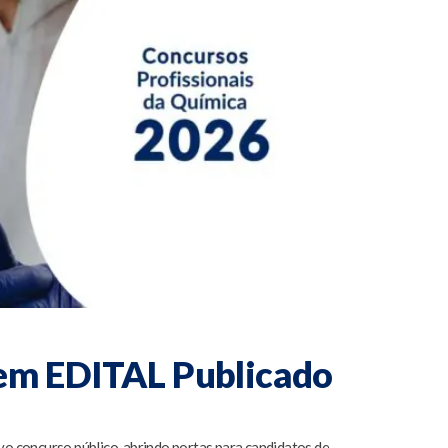
tem EDITAL Publicado
o concurso público, abrindo portas para candidatos de