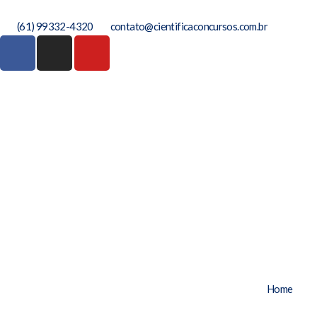
(61) 99332-4320
contato@cientificaconcursos.com.br
Home