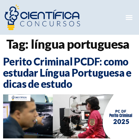
Mentorias 
Preparatóri
E-books G
Tag:
língua portuguesa
Perito Criminal PCDF: como
estudar Língua Portuguesa e
dicas de estudo