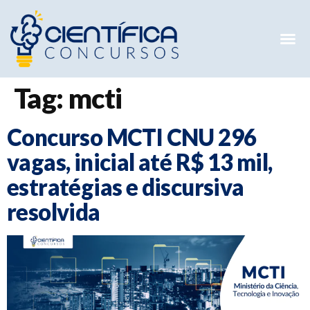
Mentorias 
Preparatóri
E-books G
Tag:
mcti
Concurso MCTI CNU 296
vagas, inicial até R$ 13 mil,
estratégias e discursiva
resolvida