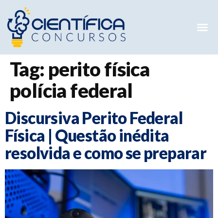
Mentorias 
Preparatóri
E-books G
Tag:
perito física
polícia federal
Discursiva Perito Federal
Física | Questão inédita
resolvida e como se preparar