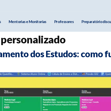
s
Mentorias e Monitorias
Professores
Preparatório discu
 personalizado
amento dos Estudos: como f