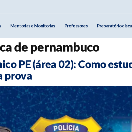
s
Mentorias e Monitorias
Professores
Preparatório discu
fica de pernambuco
ico PE (área 02): Como estud
a prova