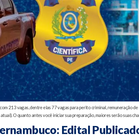
com 213 vagas, dentre elas 77 vagas para perito criminal, remuneração de
l atual). O quanto antes você iniciar sua preparação, maiores serão suas cha
 Pernambuco: Edital Publicad