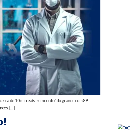
 cerca de 10 mil reais e um conteúdo grande com 89
nces. […]
o!