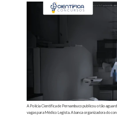
A Polícia Científica de Pernambuco publicou o tão aguard
vagas para Médico Legista. A banca organizadora do concu