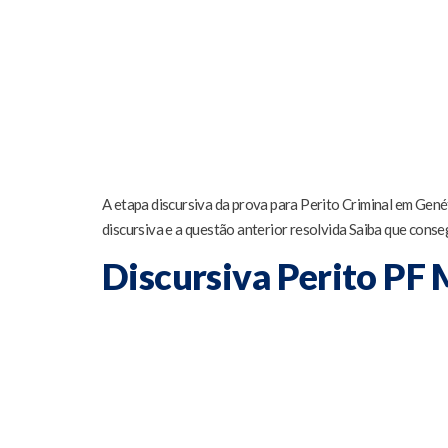
A etapa discursiva da prova para Perito Criminal em Genét
discursiva e a questão anterior resolvida Saiba que conse
Discursiva Perito PF M