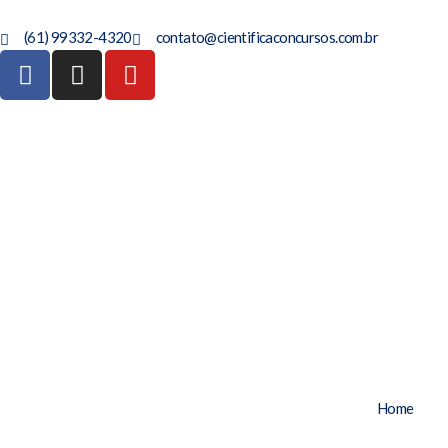
(61) 99332-4320
contato@cientificaconcursos.com.br
Home