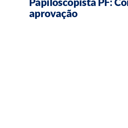
Papiloscopista PF: Co
aprovação