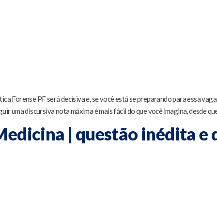
ica Forense PF será decisiva e, se você está se preparando para essa vaga,
guir uma discursiva nota máxima é mais fácil do que você imagina, desde que
edicina | questão inédita e 