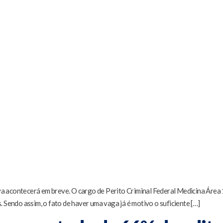
rova acontecerá em breve. O cargo de Perito Criminal Federal Medicina Áre
 Sendo assim, o fato de haver uma vaga já é motivo o suficiente […]