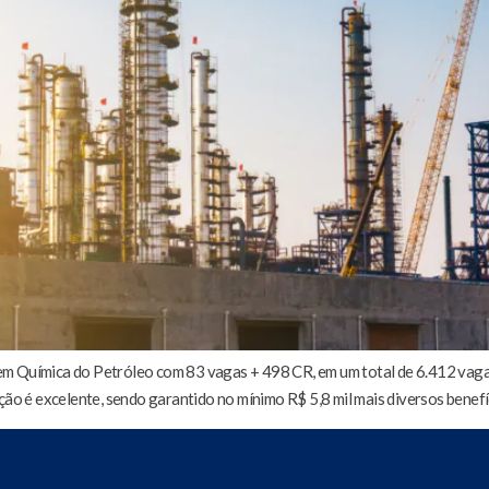
em Química do Petróleo com 83 vagas + 498 CR, em um total de 6.412 vaga
ção é excelente, sendo garantido no mínimo R$ 5,8 mil mais diversos benefíc