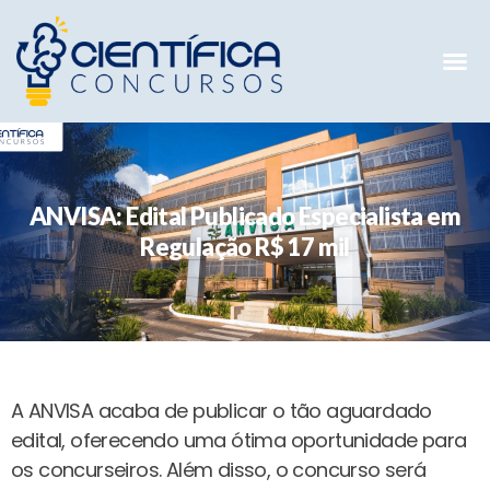
Mentorias 
Preparatóri
E-books G
ANVISA: Edital Publicado Especialista em
Regulação R$ 17 mil
A ANVISA acaba de publicar o tão aguardado
edital, oferecendo uma ótima oportunidade para
os concurseiros. Além disso, o concurso será