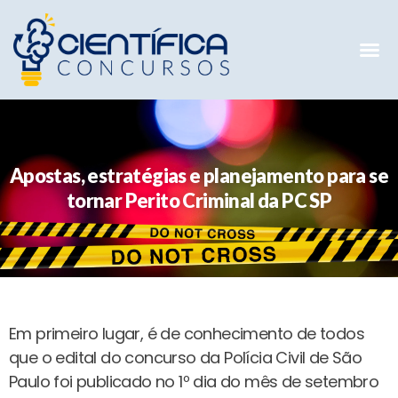
Mentorias 
Preparatóri
E-books G
Apostas, estratégias e planejamento para se
tornar Perito Criminal da PC SP
Em primeiro lugar, é de conhecimento de todos
que o edital do concurso da Polícia Civil de São
Paulo foi publicado no 1º dia do mês de setembro