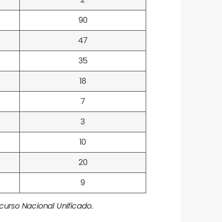
90
47
35
18
7
3
10
20
9
urso Nacional Unificado.