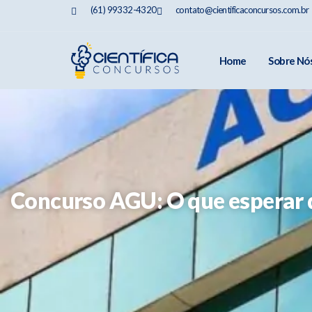
(61) 99332-4320
contato@cientificaconcursos.com.br
Home
Sobre Nó
Concurso AGU: O que esperar 