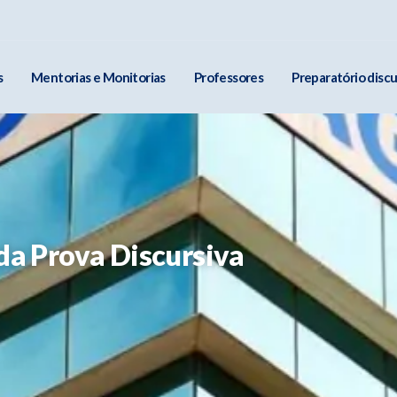
s
Mentorias e Monitorias
Professores
Preparatório discu
da Prova Discursiva