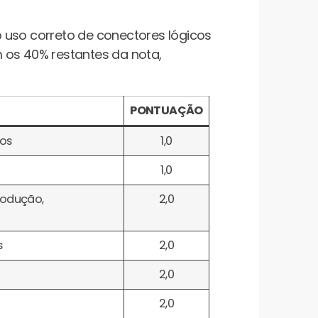
 o uso correto de conectores lógicos
 os 40% restantes da nota,
PONTUAÇÃO
fos
1,0
1,0
trodução,
2,0
s
2,0
2,0
2,0