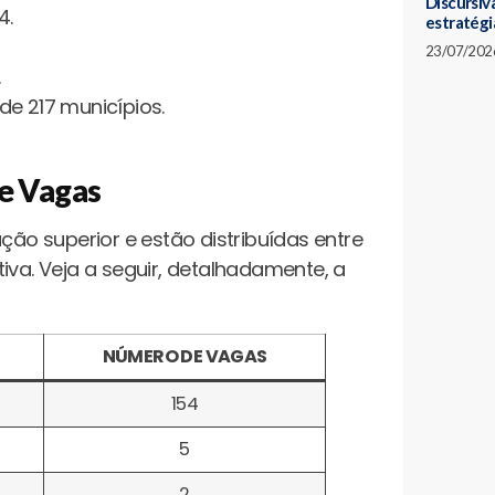
Discursiva
4.
estratégi
23/07/202
de 217 municípios.
de Vagas
o superior e estão distribuídas entre
iva. Veja a seguir, detalhadamente, a
NÚMERO DE VAGAS
154
5
2