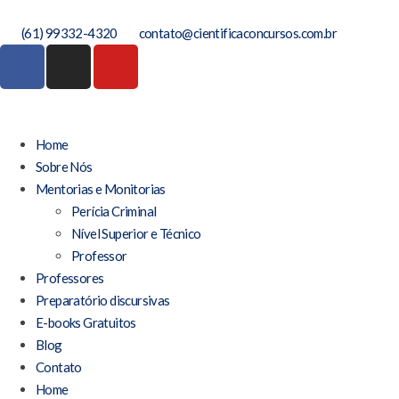
(61) 99332-4320
contato@cientificaconcursos.com.br
Home
Sobre Nós
Mentorias e Monitorias
Perícia Criminal
Nível Superior e Técnico
Professor
Professores
Preparatório discursivas
E-books Gratuitos
Blog
Contato
Home