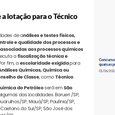
e a lotação para o Técnico
idades de a
nálises e testes físicos,
ntrole e qualidade dos processos e
s associadas aos processos químicos
executa a
fiscalização técnica e
Concursos
Por fim, a
escolaridade exigida
para
quais as 
 Análises Químicas, Química ou
01/06/202
onselho de Classe
, como
Técnico
.
uímica do Petróleo
será em
São
gumas das localidades. Barueri /SP,
arulhos/SP, Mauá/SP, Paulínia/SP,
ão Caetano do Sul/SP, São José dos