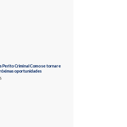
 Perito Criminal Como se tornar e
próximas oportunidades
6