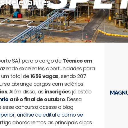
s Relevantes
orte SA) para o cargo de
Técnico em
trazendo excelentes oportunidades para
um total de
1656 vagas
, sendo 207
curso abrange cargos com salários
ios
. Além disso, as
inscriçõe
s já estão
MAGNU
rio
até o final de outubro
. Dessa
e esse concurso acesse o blog
erior, análise de edital e como se
artigo abordaremos as principais dicas