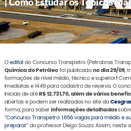
| Como Estudar os Tópicos Mai
O
edital
do Concurso Transpetro (Petrobras Transp
Química do Petróleo
foi publicado
no dia 29/09
, 
formações de nível médio, técnico e superior
!
Com 
imediatas e 1449 para cadastro de reserva. O con
iniciais de até
R$ 12.731,70, além de vários benefíc
abertas e podem ser realizadas no site da
Cesgran
forma, para saber
informações detalhadas
sobr
“
Concurso Transpetro: 1.656 vagas para médio e sup
preparar
” do professor Diego Souza. Assim, neste 