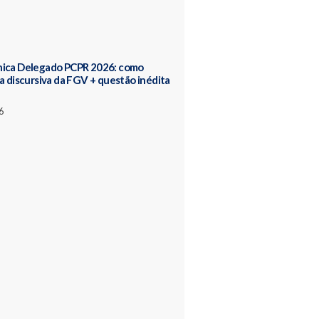
nica Delegado PCPR 2026: como
 a discursiva da FGV + questão inédita
6