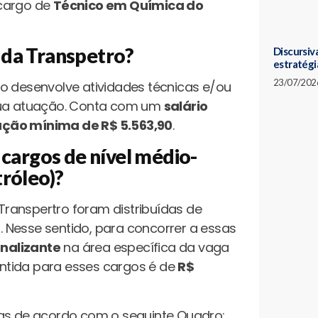
 cargo de
Técnico em Química do
 da Transpetro?
Discursiva
estratégi
23/07/202
o desenvolve atividades técnicas e/ou
 sua atuação. Conta com um
salário
ção mínima de R$ 5.563,90
.
 cargos de nível médio-
tróleo)?
ranspertro foram distribuídas de
 Nesse sentido, para concorrer a essas
onalizante
na área específica da vaga
ntida para esses cargos é de
R$
das de acordo com o seguinte Quadro: