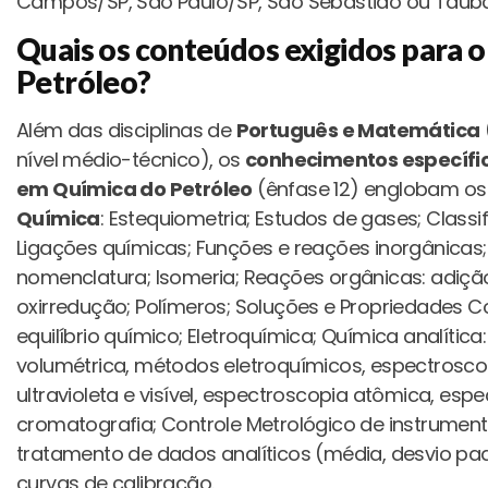
Campos/SP, São Paulo/SP, São Sebastião ou Tauba
Quais os conteúdos exigidos para 
Petróleo?
Além das disciplinas de
Português e Matemática
nível médio-técnico), os
conhecimentos específi
em Química do Petróleo
(ênfase 12) englobam o
Química
: Estequiometria; Estudos de gases; Class
Ligações químicas; Funções e reações inorgânicas;
nomenclatura; Isomeria; Reações orgânicas: adição,
oxirredução; Polímeros; Soluções e Propriedades Co
equilíbrio químico; Eletroquímica; Química analítica:
volumétrica, métodos eletroquímicos, espectrosc
ultravioleta e visível, espectroscopia atômica, esp
cromatografia; Controle Metrológico de instrument
tratamento de dados analíticos (média, desvio pa
curvas de calibração.