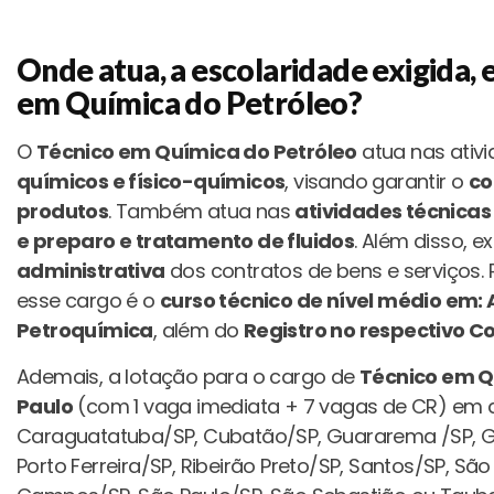
Onde atua, a escolaridade exigida, 
em Química do Petróleo?
O
Técnico em Química do Petróleo
atua nas ativ
químicos e físico-químicos
, visando garantir o
co
produtos
. Também atua nas
atividades técnica
e preparo e tratamento de fluidos
. Além disso, 
administrativa
dos contratos de bens e serviços. 
esse cargo é o
curso técnico de nível médio em:
Petroquímica
, além do
Registro no respectivo C
Ademais, a lotação para o cargo de
Técnico em Q
Paulo
(com 1 vaga imediata + 7 vagas de CR) em al
Caraguatatuba/SP, Cubatão/SP, Guararema /SP, Gu
Porto Ferreira/SP, Ribeirão Preto/SP, Santos/SP, S