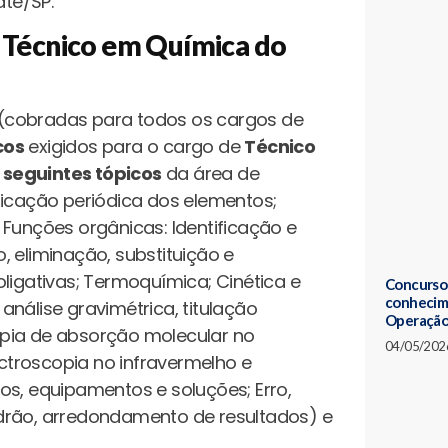
té/SP.
o Técnico em Química do
(cobradas para todos os cargos de
cos
exigidos para o cargo de
Técnico
s
seguintes tópicos
da área de
ificação periódica dos elementos;
 Funções orgânicas: Identificação e
 eliminação, substituição e
ligativas; Termoquímica; Cinética e
Concurso 
conhecim
 análise gravimétrica, titulação
Operaçã
opia de absorção molecular no
04/05/202
ectroscopia no infravermelho e
os, equipamentos e soluções; Erro,
drão, arredondamento de resultados) e