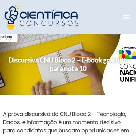
Mentorias 
Preparatóri
E-books G
Discursiva CNU Bloco 2 – E-book gratuito
para nota 10
A prova discursiva do CNU Bloco 2 – Tecnologia,
Dados, e Informação é um momento decisivo
para candidatos que buscam oportunidades em