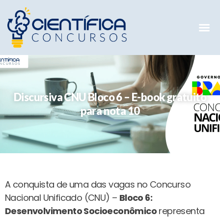
Mentorias 
Preparatóri
E-books G
Discursiva CNU Bloco 6 – E-book gratuito
para nota 10
A conquista de uma das vagas no Concurso
Nacional Unificado (CNU) –
Bloco 6:
Desenvolvimento Socioeconômico
representa