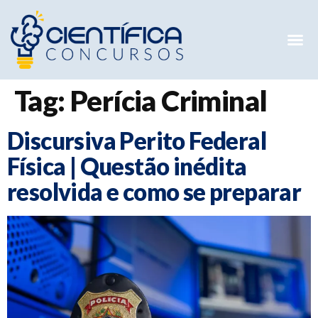
Mentorias 
Preparatóri
E-books G
Tag:
Perícia Criminal
Discursiva Perito Federal
Física | Questão inédita
resolvida e como se preparar