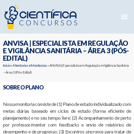
Mentorias 
Preparatóri
E-books G
ANVISA | ESPECIALISTA EM REGULAÇÃO
E VIGILÂNCIA SANITÁRIA – ÁREA 3 (PÓS-
EDITAL)
Início
»
Mentorias e Monitorias
»
ANVISA | Especialista em Regulação e Vigilância Sanitária
– Área 3 (Pós-Edital)
SOBRE O PLANO
Nossa monitoria consiste de (1) Plano de estudo individualizado com
metas diárias baseado em ciclos de estudo (forma eficiente de
planejamento) e no seu tempo livre; (2) Acompanhamento de perto
por professor/mentor com feedbacks e envio de relatórios de
desempenho e de progresso; (3) Encontros síncronos para tratar de