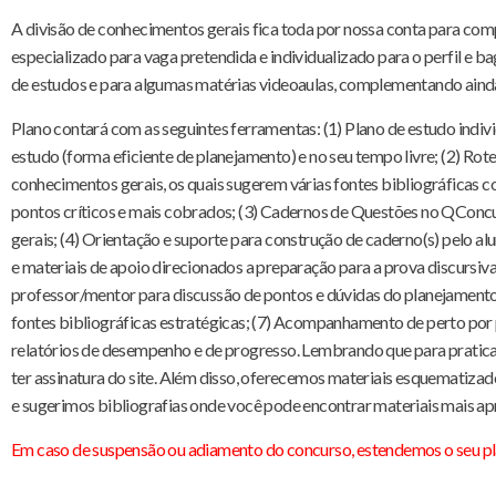
A divisão de conhecimentos gerais fica toda por nossa conta para com
especializado para vaga pretendida e individualizado para o perfil e b
de estudos e para algumas matérias videoaulas, complementando ainda
Plano contará com as seguintes ferramentas: (1) Plano de estudo indi
estudo (forma eficiente de planejamento) e no seu tempo livre; (2) Rote
conhecimentos gerais, os quais sugerem várias fontes bibliográficas co
pontos críticos e mais cobrados; (3) Cadernos de Questões no QConcu
gerais; (4) Orientação e suporte para construção de caderno(s) pelo a
e materiais de apoio direcionados a preparação para a prova discursiv
professor/mentor para discussão de pontos e dúvidas do planejamento
fontes bibliográficas estratégicas; (7) Acompanhamento de perto po
relatórios de desempenho e de progresso. Lembrando que para pratic
ter assinatura do site. Além disso, oferecemos materiais esquematiza
e sugerimos bibliografias onde você pode encontrar materiais mais a
Em caso de suspensão ou adiamento do concurso, estendemos o seu pla