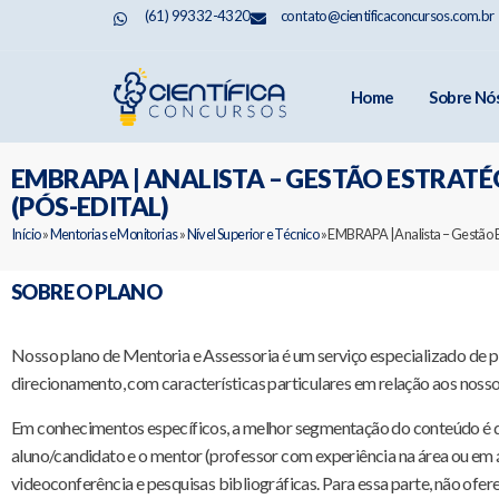
(61) 99332-4320
contato@cientificaconcursos.com.br
Home
Sobre Nó
EMBRAPA | ANALISTA – GESTÃO ESTRATÉ
(PÓS-EDITAL)
Início
»
Mentorias e Monitorias
»
Nível Superior e Técnico
»
EMBRAPA | Analista – Gestão E
SOBRE O PLANO
Nosso plano de Mentoria e Assessoria é um serviço especializado de
direcionamento, com características particulares em relação aos noss
Em conhecimentos específicos, a melhor segmentação do conteúdo é d
aluno/candidato e o mentor (professor com experiência na área ou em á
videoconferência e pesquisas bibliográficas. Para essa parte, não ofer