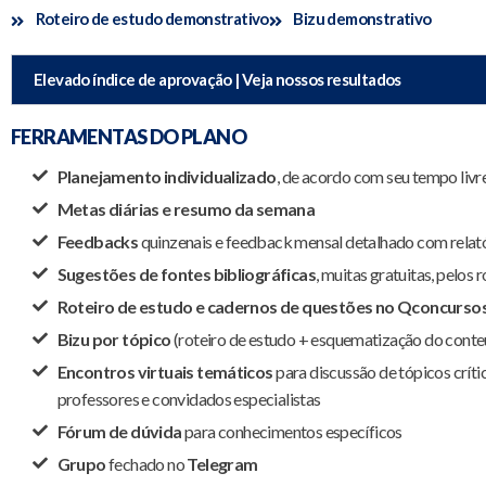
Roteiro de estudo demonstrativo
Bizu demonstrativo
Elevado índice de aprovação | Veja nossos resultados
FERRAMENTAS DO PLANO
Planejamento individualizado
, de acordo com seu tempo livre
Metas diárias e resumo da semana
Feedbacks
quinzenais e feedback mensal detalhado com rela
Sugestões de fontes bibliográficas
, muitas gratuitas, pelos 
Roteiro de estudo e cadernos de questões no Qconcurso
Bizu por tópico
(roteiro de estudo + esquematização do conte
Encontros virtuais temáticos
para discussão de tópicos crít
professores e convidados especialistas
Fórum de dúvida
para conhecimentos específicos
Grupo
fechado no
Telegram