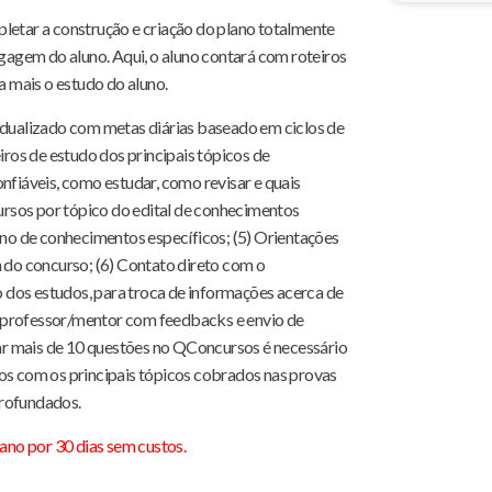
pletar a construção e criação do plano totalmente
agagem do aluno. Aqui, o aluno contará com roteiros
 mais o estudo do aluno.
vidualizado com metas diárias baseado em ciclos de
iros de estudo dos principais tópicos de
nfiáveis, como estudar, como revisar e quais
rsos por tópico do edital de conhecimentos
luno de conhecimentos específicos; (5) Orientações
a do concurso; (6) Contato direto com o
 dos estudos, para troca de informações acerca de
r professor/mentor com feedbacks e envio de
ar mais de 10 questões no QConcursos é necessário
dos com os principais tópicos cobrados nas provas
profundados.
no por 30 dias sem custos.