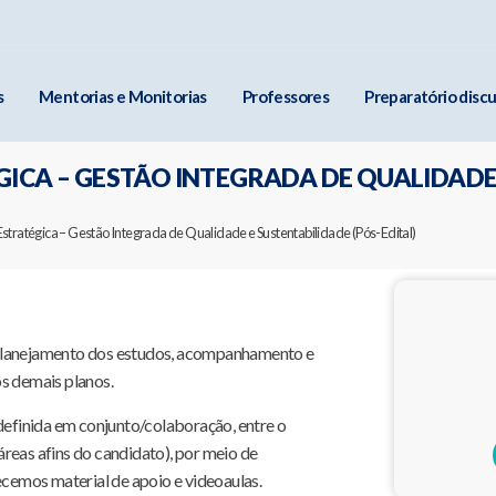
s
Mentorias e Monitorias
Professores
Preparatório discu
GICA – GESTÃO INTEGRADA DE QUALIDADE
stratégica – Gestão Integrada de Qualidade e Sustentabilidade (Pós-Edital)
 planejamento dos estudos, acompanhamento e
os demais planos.
efinida em conjunto/colaboração, entre o
reas afins do candidato), por meio de
ecemos material de apoio e videoaulas.