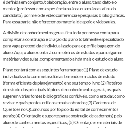
é definida em conjunto/colaboração, entre o aluno/candidato e o
mentor (professor com experiência na área ou em áreas afins do
candidato), por meio de videoconferência e pesquisas bibliográficas.
Para essa parte, não oferecemos material de apoio e videoaulas.
A divisão de conhecimentos gerais fica toda por nossa conta para
completar a construção e criação do plano totalmente especializado
para vaga pretendida e individualizado para o perfil e bagagem do
aluno. Aqui, o aluno contará com roteiros de estudos e para algumas
matérias videoaulas, complementando ainda mais o estudo do aluno.
Plano contará com as seguintes ferramentas: (1) Plano de estudo
individualizado com metas diárias baseado em ciclos de estudo
(forma eficiente de planejamento) e no seu tempo livre; (2) Roteiros
de estudo dos principais tópicos de conhecimentos gerais, os quais
sugerem várias fontes bibliográficas confiáveis, como estudar, como
revisar e quais pontos críticos e mais cobrados; (3) Cadernos de
Questões no QConcursos por tópico do edital de conhecimentos
gerais; (4) Orientação e suporte para construção de caderno(s) pelo
aluno de conhecimentos específicos; (5) Orientações e materiais de