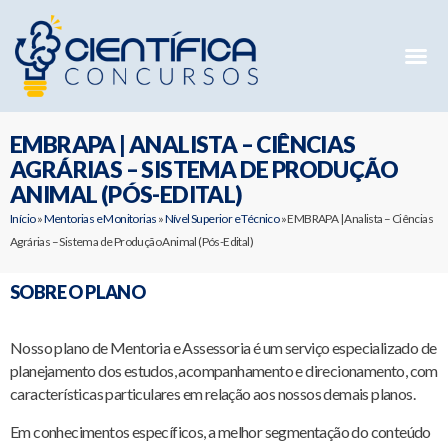
Mentorias 
Preparatóri
E-books G
EMBRAPA | ANALISTA – CIÊNCIAS
AGRÁRIAS – SISTEMA DE PRODUÇÃO
ANIMAL (PÓS-EDITAL)
Início
»
Mentorias e Monitorias
»
Nível Superior e Técnico
»
EMBRAPA | Analista – Ciências
Agrárias – Sistema de Produção Animal (Pós-Edital)
SOBRE O PLANO
Nosso plano de Mentoria e Assessoria é um serviço especializado de
planejamento dos estudos, acompanhamento e direcionamento, com
características particulares em relação aos nossos demais planos.
Em conhecimentos específicos, a melhor segmentação do conteúdo