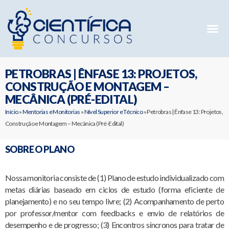
Mentorias 
Preparatóri
E-books G
PETROBRAS | ÊNFASE 13: PROJETOS,
CONSTRUÇÃO E MONTAGEM –
MECÂNICA (PRÉ-EDITAL)
Início
»
Mentorias e Monitorias
»
Nível Superior e Técnico
»
Petrobras | Ênfase 13: Projetos,
Construção e Montagem – Mecânica (Pré-Edital)
SOBRE O PLANO
Nossa monitoria consiste de (1) Plano de estudo individualizado com
metas diárias baseado em ciclos de estudo (forma eficiente de
planejamento) e no seu tempo livre; (2) Acompanhamento de perto
por professor/mentor com feedbacks e envio de relatórios de
desempenho e de progresso; (3) Encontros síncronos para tratar de