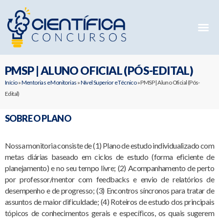
Mentorias 
Preparatóri
E-books G
PMSP | ALUNO OFICIAL (PÓS-EDITAL)
Início
»
Mentorias e Monitorias
»
Nível Superior e Técnico
»
PMSP | Aluno Oficial (Pós-
Edital)
SOBRE O PLANO
Nossa monitoria consiste de (1) Plano de estudo individualizado com
metas diárias baseado em ciclos de estudo (forma eficiente de
planejamento) e no seu tempo livre; (2) Acompanhamento de perto
por professor/mentor com feedbacks e envio de relatórios de
desempenho e de progresso; (3) Encontros síncronos para tratar de
assuntos de maior dificuldade; (4) Roteiros de estudo dos principais
tópicos de conhecimentos gerais e específicos, os quais sugerem