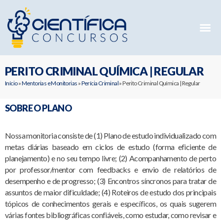
Mentorias 
Preparatóri
E-books G
PERITO CRIMINAL QUÍMICA | REGULAR
Início
»
Mentorias e Monitorias
»
Perícia Criminal
»
Perito Criminal Química | Regular
SOBRE O PLANO
Nossa monitoria consiste de (1) Plano de estudo individualizado com
metas diárias baseado em ciclos de estudo (forma eficiente de
planejamento) e no seu tempo livre; (2) Acompanhamento de perto
por professor/mentor com feedbacks e envio de relatórios de
desempenho e de progresso; (3) Encontros síncronos para tratar de
assuntos de maior dificuldade; (4) Roteiros de estudo dos principais
tópicos de conhecimentos gerais e específicos, os quais sugerem
várias fontes bibliográficas confiáveis, como estudar, como revisar e