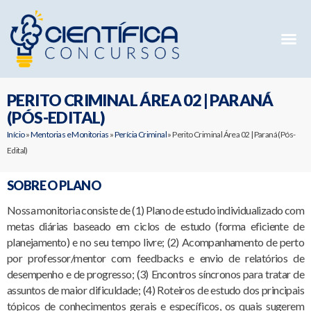
Mentorias 
Preparatóri
E-books G
PERITO CRIMINAL ÁREA 02 | PARANÁ
(PÓS-EDITAL)
Início
»
Mentorias e Monitorias
»
Perícia Criminal
»
Perito Criminal Área 02 | Paraná (Pós-
Edital)
SOBRE O PLANO
Nossa monitoria consiste de (1) Plano de estudo individualizado com
metas diárias baseado em ciclos de estudo (forma eficiente de
planejamento) e no seu tempo livre; (2) Acompanhamento de perto
por professor/mentor com feedbacks e envio de relatórios de
desempenho e de progresso; (3) Encontros síncronos para tratar de
assuntos de maior dificuldade; (4) Roteiros de estudo dos principais
tópicos de conhecimentos gerais e específicos, os quais sugerem