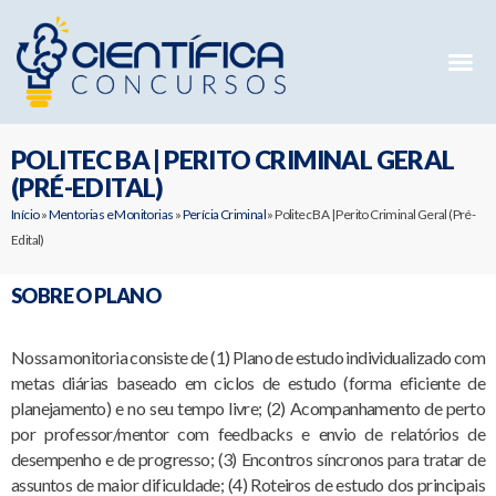
Mentorias 
Preparatóri
E-books G
POLITEC BA | PERITO CRIMINAL GERAL
(PRÉ-EDITAL)
Início
»
Mentorias e Monitorias
»
Perícia Criminal
»
Politec BA | Perito Criminal Geral (Pré-
Edital)
SOBRE O PLANO
Nossa monitoria consiste de (1) Plano de estudo individualizado com
metas diárias baseado em ciclos de estudo (forma eficiente de
planejamento) e no seu tempo livre; (2) Acompanhamento de perto
por professor/mentor com feedbacks e envio de relatórios de
desempenho e de progresso; (3) Encontros síncronos para tratar de
assuntos de maior dificuldade; (4) Roteiros de estudo dos principais